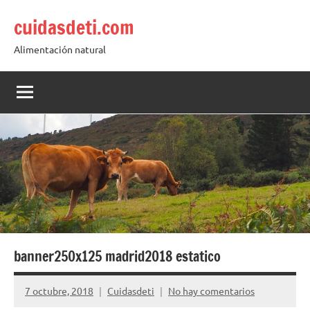
Saltar
cuidasdeti.com
al
contenido
Alimentación natural
banner250x125 madrid2018 estatico
7 octubre, 2018
Cuidasdeti
No hay comentarios