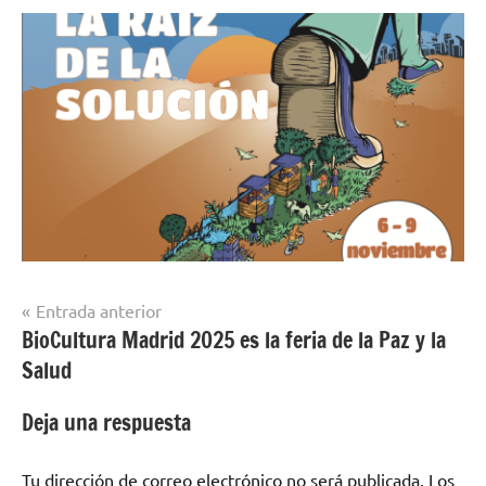
Navegación
Entrada anterior
BioCultura Madrid 2025 es la feria de la Paz y la
de
Salud
entradas
Deja una respuesta
Tu dirección de correo electrónico no será publicada.
Los