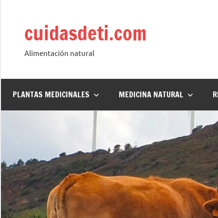
Saltar
al
cuidasdeti.com
contenido
Alimentación natural
PLANTAS MEDICINALES
MEDICINA NATURAL
R