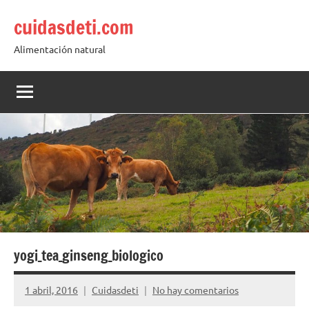
Saltar
cuidasdeti.com
al
contenido
Alimentación natural
yogi_tea_ginseng_biologico
1 abril, 2016
Cuidasdeti
No hay comentarios