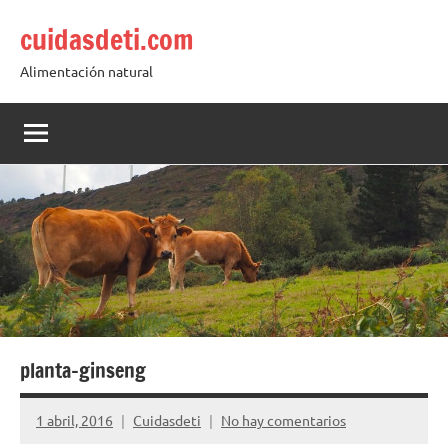
Saltar
cuidasdeti.com
al
contenido
Alimentación natural
planta-ginseng
1 abril, 2016
Cuidasdeti
No hay comentarios