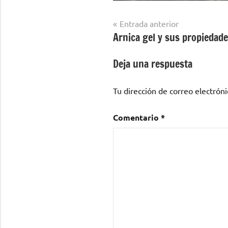
Navegación
Entrada anterior
Arnica gel y sus propiedad
de
entradas
Deja una respuesta
Tu dirección de correo electróni
Comentario
*