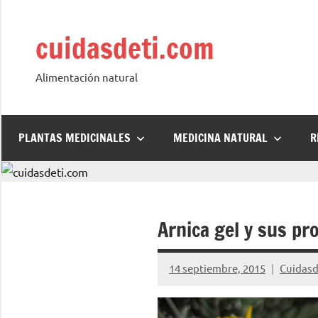
Saltar
al
cuidasdeti.com
contenido
Alimentación natural
PLANTAS MEDICINALES
MEDICINA NATURAL
R
Arnica gel y sus pr
14 septiembre, 2015
Cuidasd