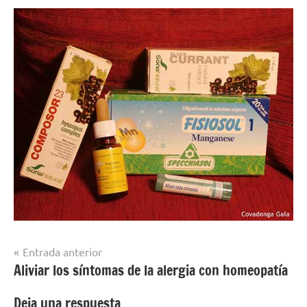
Navegación
Entrada anterior
Aliviar los síntomas de la alergia con homeopatía
de
entradas
Deja una respuesta