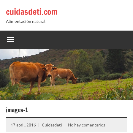
Saltar
cuidasdeti.com
al
contenido
Alimentación natural
images-1
17 abril, 2016
Cuidasdeti
No hay comentarios