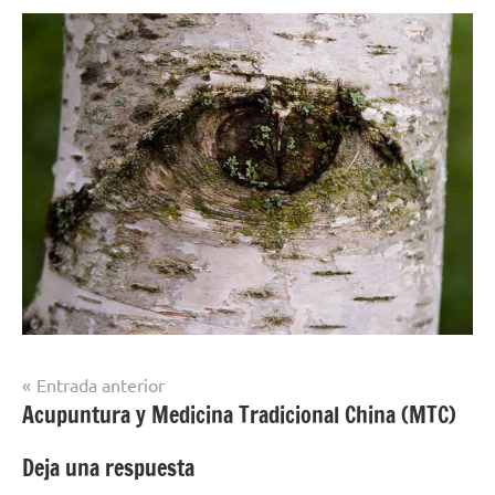
Navegación
Entrada anterior
Acupuntura y Medicina Tradicional China (MTC)
de
entradas
Deja una respuesta