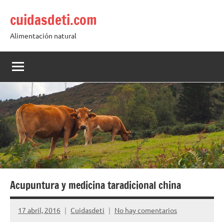
Saltar
cuidasdeti.com
al
contenido
Alimentación natural
Acupuntura y medicina taradicional china
17 abril, 2016
Cuidasdeti
No hay comentarios