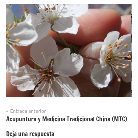
Navegación
Entrada anterior
Acupuntura y Medicina Tradicional China (MTC)
de
entradas
Deja una respuesta