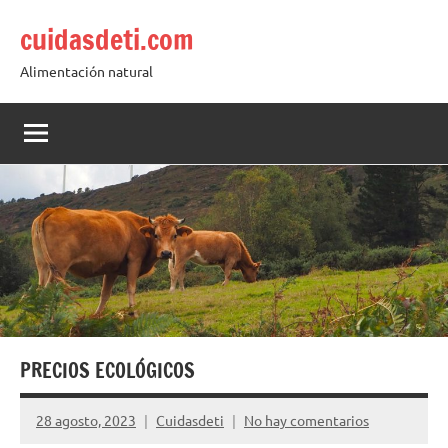
Saltar
cuidasdeti.com
al
contenido
Alimentación natural
PRECIOS ECOLÓGICOS
28 agosto, 2023
Cuidasdeti
No hay comentarios