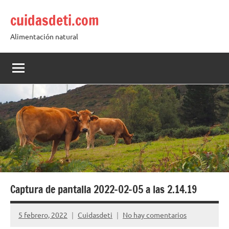
Saltar
cuidasdeti.com
al
contenido
Alimentación natural
Captura de pantalla 2022-02-05 a las 2.14.19
5 febrero, 2022
Cuidasdeti
No hay comentarios