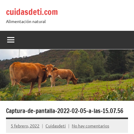
Saltar
cuidasdeti.com
al
contenido
Alimentación natural
Captura-de-pantalla-2022-02-05-a-las-15.07.56
5 febrero, 2022
Cuidasdeti
No hay comentarios