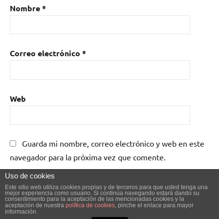
Nombre
*
Correo electrónico
*
Web
Guarda mi nombre, correo electrónico y web en este
navegador para la próxima vez que comente.
Uso de cookies
Este sitio web utiliza cookies propias y de terceros para que usted tenga una
mejor experiencia como usuario. Si continúa navegando estará dando su
consentimiento para la aceptación de las mencionadas cookies y la
aceptación de nuestra
política de cookies
, pinche el enlace para mayor
información.
Tema de WordPress: Dynamico de ThemeZee.