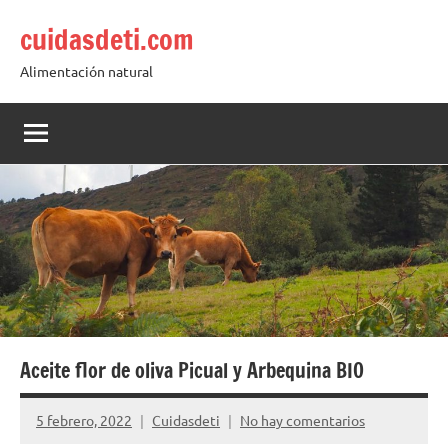
Saltar
cuidasdeti.com
al
contenido
Alimentación natural
Aceite flor de oliva Picual y Arbequina BIO
5 febrero, 2022
Cuidasdeti
No hay comentarios