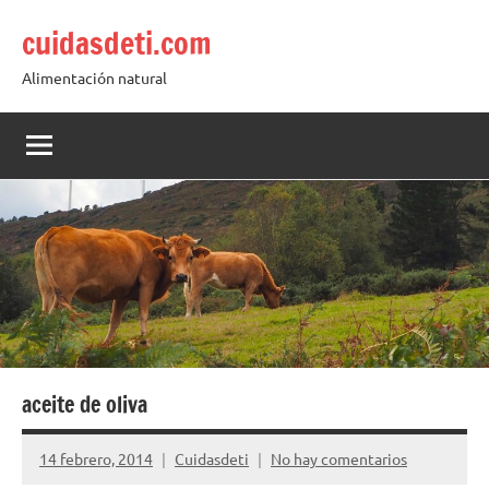
Saltar
cuidasdeti.com
al
contenido
Alimentación natural
aceite de oliva
14 febrero, 2014
Cuidasdeti
No hay comentarios