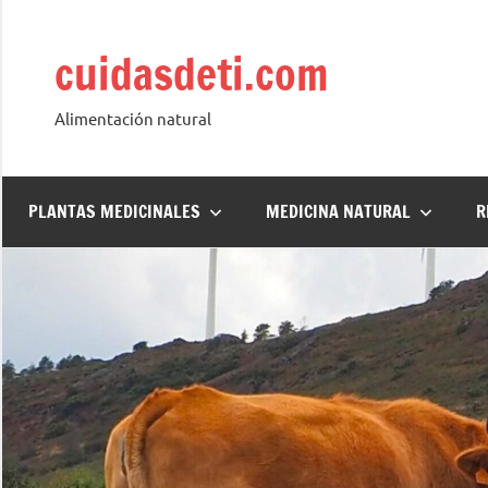
Saltar
al
cuidasdeti.com
contenido
Alimentación natural
PLANTAS MEDICINALES
MEDICINA NATURAL
R