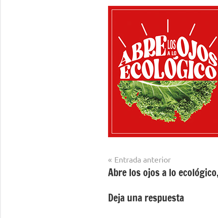
Navegación
Entrada anterior
Abre los ojos a lo ecológic
de
entradas
Deja una respuesta