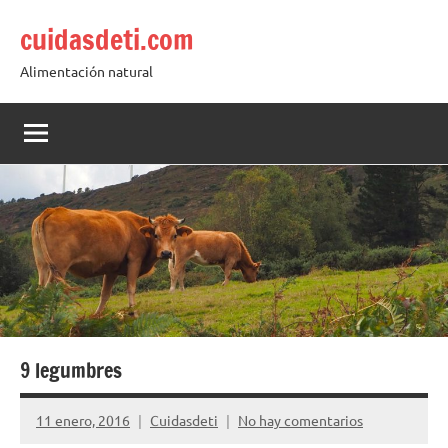
Saltar
cuidasdeti.com
al
contenido
Alimentación natural
9 legumbres
11 enero, 2016
Cuidasdeti
No hay comentarios