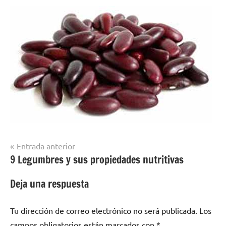
Navegación
Entrada anterior
9 Legumbres y sus propiedades nutritivas
de
entradas
Deja una respuesta
Tu dirección de correo electrónico no será publicada.
Los
campos obligatorios están marcados con
*