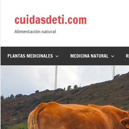
Saltar
al
cuidasdeti.com
contenido
Alimentación natural
PLANTAS MEDICINALES
MEDICINA NATURAL
R