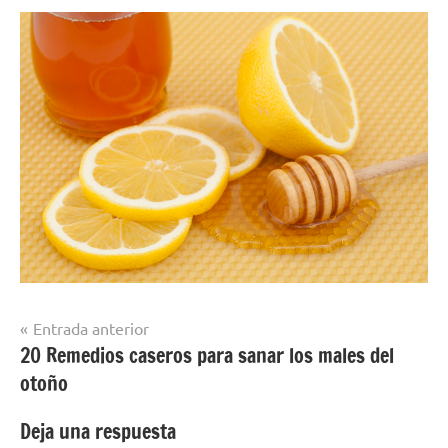
Navegación
Entrada anterior
20 Remedios caseros para sanar los males del
de
otoño
entradas
Deja una respuesta