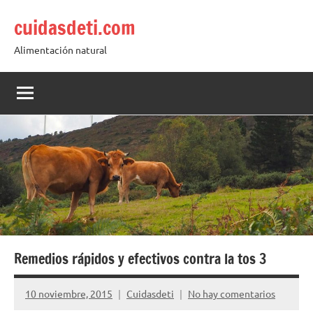
Saltar
cuidasdeti.com
al
contenido
Alimentación natural
Remedios rápidos y efectivos contra la tos 3
10 noviembre, 2015
Cuidasdeti
No hay comentarios