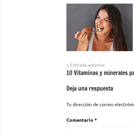
Navegación
Entrada anterior
10 Vitaminas y minerales p
de
entradas
Deja una respuesta
Tu dirección de correo electróni
Comentario
*