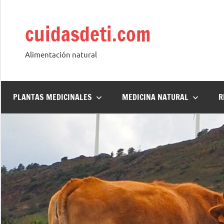
Saltar
al
cuidasdeti.com
contenido
Alimentación natural
PLANTAS MEDICINALES
MEDICINA NATURAL
R