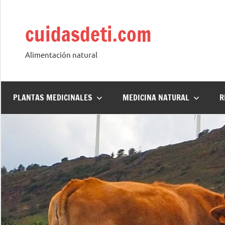
Saltar
al
cuidasdeti.com
contenido
Alimentación natural
PLANTAS MEDICINALES
MEDICINA NATURAL
R