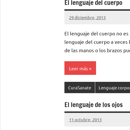
El lenguaje del cuerpo
29 diciembre, 2013
cuidasdeti
No
hay
El lenguaje del cuerpo no es 
comentarios
lenguaje del cuerpo a veces
de las manos o los brazos p
Leer más
CuraSanate
Lenguaje corpo
El lenguaje de los ojos
11 octubre, 2013
cuidasdeti
2