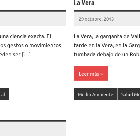
La Vera
29 octubre, 2013
cuidasdeti
No
hay
una ciencia exacta. El
La Vera, la garganta de Val
comentarios
 los gestos o movimientos
tarde en la Vera, en la Garg
ueden ser […]
tumbada debajo de un Robl
Leer más
ral
Medio Ambiente
Salud Me