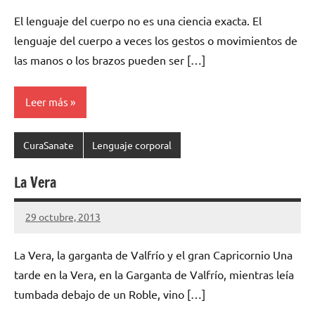
hay
El lenguaje del cuerpo no es una ciencia exacta. El
comentarios
lenguaje del cuerpo a veces los gestos o movimientos de
las manos o los brazos pueden ser […]
Leer más
CuraSanate
Lenguaje corporal
La Vera
29 octubre, 2013
cuidasdeti
No
hay
La Vera, la garganta de Valfrío y el gran Capricornio Una
comentarios
tarde en la Vera, en la Garganta de Valfrío, mientras leía
tumbada debajo de un Roble, vino […]