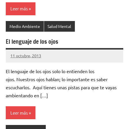
Leer más
Medio Ambiente
Salud Mental
El lenguaje de los ojos
11 octubre, 2013
cuidasdeti
2
comentarios
El lenguaje de los ojos solo lo entienden los
ojos. Nuestros ojos hablan; lo importante es saber
escucharlos. Aquí tienes unas pistas para que te vayas
ambientando en […]
Leer más