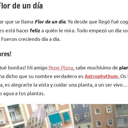
lor de un día
ar que se llama
. Ya desde que llegó fué cog
Flor de un día
des está hacer
a quién le mira. Todo empezó un día s
feliz
. Fueron creciendo día a día.
ores!
¡Qué bonitas! Mi amigo
Pepe Plana
, sabe muchísimo de
pla
 ha dicho que su nombre verdadero es
.
Os 
Astrophythum
ía, es alegrarte la vista y cuidar una planta, a un ser vivo
 agua a tus plantas.