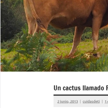
Un cactus llamado F
2 junio, 2013
cuidasdeti
1