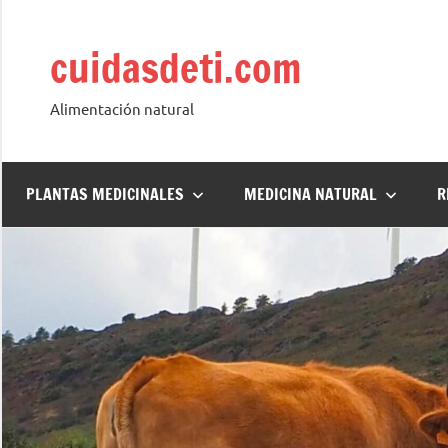
Saltar
al
cuidasdeti.com
contenido
Alimentación natural
PLANTAS MEDICINALES
MEDICINA NATURAL
R